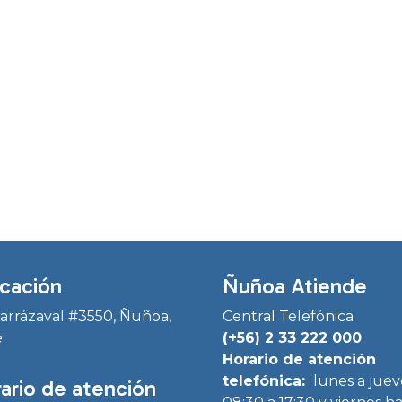
cación
Ñuñoa Atiende
Irarrázaval #3550, Ñuñoa,
Central Telefónica
e
(+56) 2 33 222 000
Horario de atención
telefónica:
lunes a juev
ario de atención