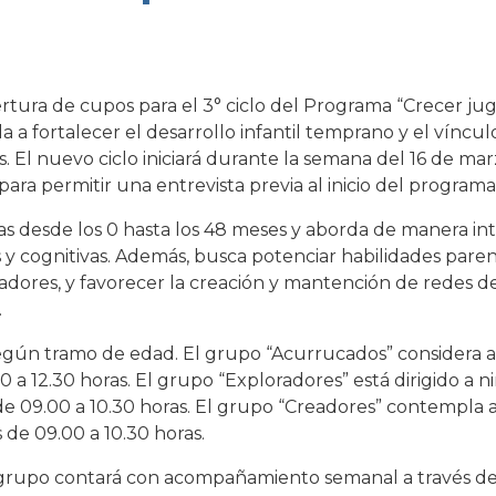
tura de cupos para el 3° ciclo del Programa “Crecer juga
 a fortalecer el desarrollo infantil temprano y el víncul
. El nuevo ciclo iniciará durante la semana del 16 de mar
para permitir una entrevista previa al inicio del programa
as desde los 0 hasta los 48 meses y aborda de manera in
as y cognitivas. Además, busca potenciar habilidades paren
dores, y favorecer la creación y mantención de redes d
.
egún tramo de edad. El grupo “Acurrucados” considera a 
0 a 12.30 horas. El grupo “Exploradores” está dirigido a ni
de 09.00 a 10.30 horas. El grupo “Creadores” contempla a
 de 09.00 a 10.30 horas.
a grupo contará con acompañamiento semanal a través d