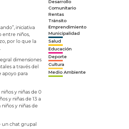
Desarrollo
Comunitario
Rentas
Tránsito
Emprendimiento
ndo”, iniciativa
Municipalidad
o entre niños,
Salud
zo, por lo que la
.
Educación
Deporte
tegral dimensiones
Cultura
tales a través del
Medio Ambiente
e apoyo para
niños y niñas de 0
ños y niñas de 13 a
 niños y niñas de
e un chat grupal