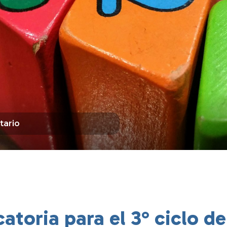
tario
toria para el 3° ciclo d