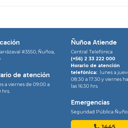
cación
Ñuñoa Atiende
Irarrázaval #3550, Ñuñoa,
Central Telefónica
e
(+56) 2 33 222 000
Horario de atención
telefónica:
lunes a juev
ario de atención
08:30 a 17:30 y viernes h
s a viernes de 09:00 a
las 16:30 hrs.
 hrs.
Emergencias
Seguridad Pública Ñuño
1445