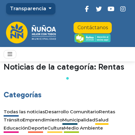
Transparencia
Contáctanos
Noticias de la categoría: Rentas
Categorías
Todas las noticias
Desarrollo Comunitario
Rentas
Tránsito
Emprendimiento
Municipalidad
Salud
Educación
Deporte
Cultura
Medio Ambiente