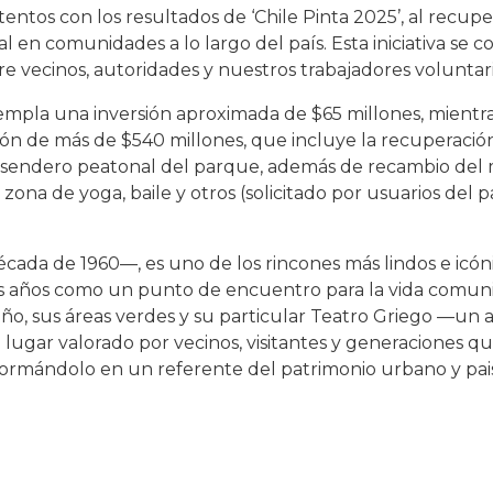
tos con los resultados de ‘Chile Pinta 2025’, al recupe
al en comunidades a lo largo del país. Esta iniciativa se 
tre vecinos, autoridades y nuestros trabajadores voluntari
empla una inversión aproximada de $65 millones, mientra
ón de más de $540 millones, que incluye la recuperación
 sendero peatonal del parque, además de recambio del mo
 zona de yoga, baile y otros (solicitado por usuarios del 
écada de 1960—, es uno de los rincones más lindos e icó
los años como un punto de encuentro para la vida comunit
iseño, sus áreas verdes y su particular Teatro Griego —un 
 lugar valorado por vecinos, visitantes y generaciones q
sformándolo en un referente del patrimonio urbano y paisa