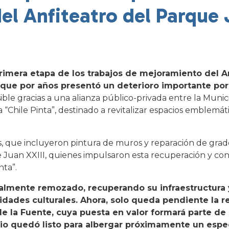
el Anfiteatro del Parque
 primera etapa de los trabajos de mejoramiento del A
 que por años presentó un deterioro importante por 
ble gracias a una alianza público-privada entre la Munic
Chile Pinta”, destinado a revitalizar espacios emblemáti
.
as, que incluyeron pintura de muros y reparación de grader
 Juan XXIII, quienes impulsaron esta recuperación y con
ta”.
talmente remozado, recuperando su infraestructura 
dades culturales. Ahora, solo queda pendiente la r
de la Fuente, cuya puesta en valor formará parte de
cio quedó listo para albergar próximamente un esp