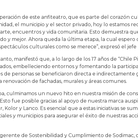
eración de este anfiteatro, que es parte del corazón cu
nidad, el municipio y el sector privado, hoy lo estamos 
e arte, encuentros y vida comunitaria. Esto demuestra q
o y mejor. Ahora queda la última etapa, la cual espero 
pectáculos culturales como se merece”, expresó el jefe
to, manifestó que, a lo largo de los 17 años de “Chile Pi
rivados, embelleciendo entornos y fomentando la particip
s de personas se beneficiaron directa e indirectamente gr
 la renovación de fachadas, murales y áreas comunes.
ñoa, culminamos un nuevo hito en nuestra misión de cons
sto fue posible gracias al apoyo de nuestra marca auspic
er, Kolor y Lanco. Es esencial que a estas iniciativas se 
ales y municipios para asegurar el éxito de nuestras acc
, gerente de Sostenibilidad y Cumplimiento de Sodimac, 