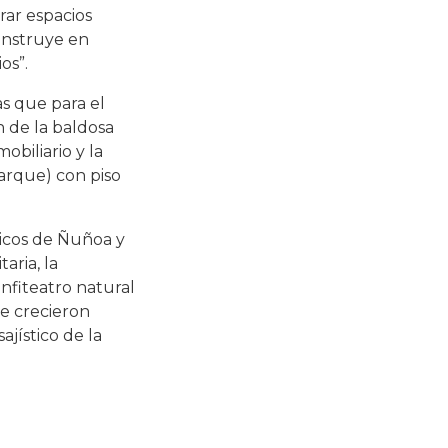
rar espacios
construye en
os”.
s que para el
 de la baldosa
biliario y la
parque) con piso
nicos de Ñuñoa y
aria, la
anfiteatro natural
ue crecieron
jístico de la