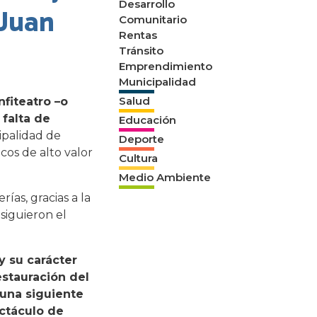
Desarrollo
 Juan
Comunitario
Rentas
Tránsito
Emprendimiento
Municipalidad
Salud
nfiteatro –o
falta de
Educación
ipalidad de
Deporte
cos de alto valor
Cultura
Medio Ambiente
ías, gracias a la
siguieron el
y su carácter
estauración del
 una siguiente
ectáculo de