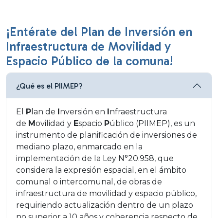
¡Entérate del Plan de Inversión en
Infraestructura de Movilidad y
Espacio Público de la comuna!
¿Qué es el PIIMEP?
El
P
lan de
I
nversión en
I
nfraestructura
de
M
ovilidad y
E
spacio
P
úblico (PIIMEP), es un
instrumento de planificación de inversiones de
mediano plazo, enmarcado en la
implementación de la Ley N°20.958, que
considera la expresión espacial, en el ámbito
comunal o intercomunal, de obras de
infraestructura de movilidad y espacio público,
requiriendo actualización dentro de un plazo
no superior a 10 años y coherencia respecto de