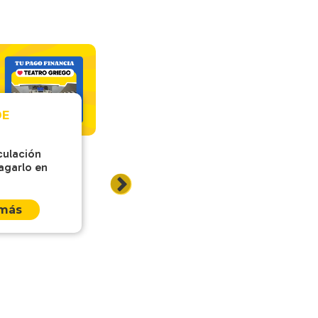
DE
culación
ARTÍCULOS DE
agarlo en
SERVICIO
Dale tiempo al verde: por
 más
qué Plaza Egaña está
cambiando su paisajismo
con menos agua y más
sustentabilidad
Leer más