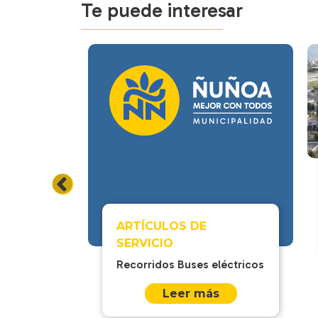
Te puede interesar
e: por
tá
ajismo
ARTÍCULOS DE
más
SERVICIO
Recorridos Buses eléctricos
Leer más