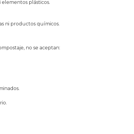
ni elementos plásticos.
tas ni productos químicos.
mpostaje, no se aceptan:
minados.
io.