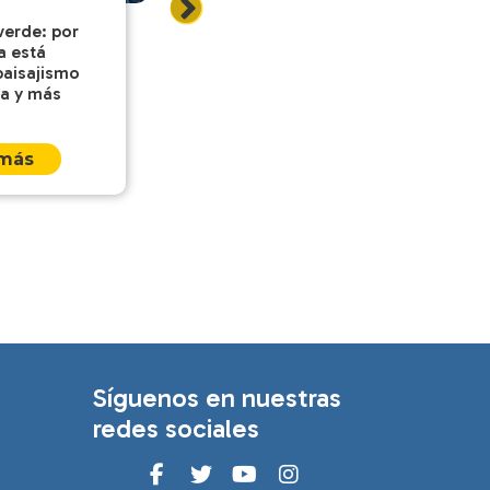
Ñuñoa?
verde: por
Leer más
a está
aisajismo
a y más
 más
Síguenos en nuestras
redes sociales