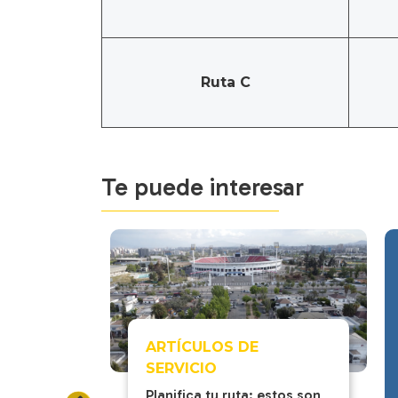
Ruta C
Te puede interesar
ARTÍCULOS DE
ción
SERVICIO
lo en
Planifica tu ruta: estos son