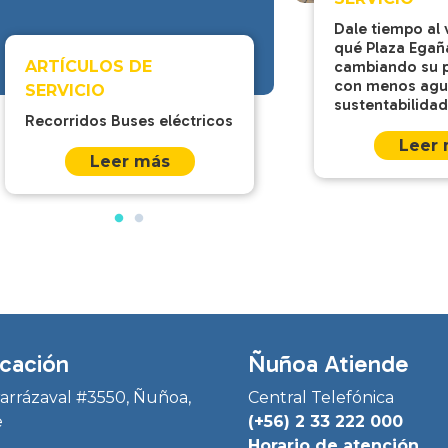
Dale tiempo al 
qué Plaza Egañ
cambiando su p
ARTÍCULOS DE
con menos agu
SERVICIO
sustentabilidad
Recorridos Buses eléctricos
Leer
Leer más
cación
Ñuñoa Atiende
Irarrázaval #3550, Ñuñoa,
Central Telefónica
e
(+56) 2 33 222 000
Horario de atención