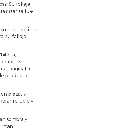
as. Su follaje
 resistente fue
u resistencia, su
 su follaje
Chilena,
nerable. Su
ral original del
 de productos
 en plazas y
nerar refugio y
tan sombra y
forman