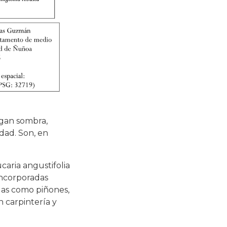
egan sombra,
udad. Son, en
aria angustifolia
 incorporadas
idas como piñones,
 carpintería y