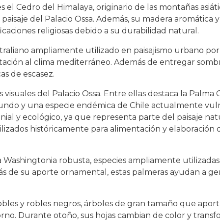
 el Cedro del Himalaya, originario de las montañas asiátic
 paisaje del Palacio Ossa. Además, su madera aromática y
icaciones religiosas debido a su durabilidad natural.
traliano ampliamente utilizado en paisajismo urbano por s
ción al clima mediterráneo. Además de entregar sombra,
as de escasez.
 visuales del Palacio Ossa. Entre ellas destaca la Palma 
mundo y una especie endémica de Chile actualmente vul
al y ecológico, ya que representa parte del paisaje natu
utilizados históricamente para alimentación y elaboración
la Washingtonia robusta, especies ampliamente utilizadas
más de su aporte ornamental, estas palmeras ayudan a ge
obles y robles negros, árboles de gran tamaño que apor
rno. Durante otoño, sus hojas cambian de color y trans