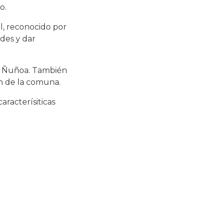
o.
l, reconocido por
rdes y dar
de Ñuñoa. También
ón de la comuna.
aracterísiticas