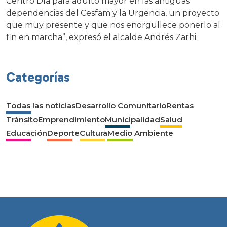
Centro Día para adulto mayor en las antiguas
dependencias del Cesfam y la Urgencia, un proyecto
que muy presente y que nos enorgullece ponerlo al
fin en marcha”, expresó el alcalde Andrés Zarhi.
Categorías
Todas las noticias
Desarrollo Comunitario
Rentas
Tránsito
Emprendimiento
Municipalidad
Salud
Educación
Deporte
Cultura
Medio Ambiente