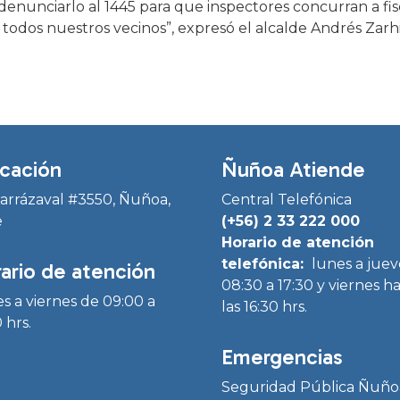
nunciarlo al 1445 para que inspectores concurran a fisca
todos nuestros vecinos”, expresó el alcalde Andrés Zarhi
cación
Ñuñoa Atiende
Irarrázaval #3550, Ñuñoa,
Central Telefónica
e
(+56) 2 33 222 000
Horario de atención
telefónica:
lunes a juev
ario de atención
08:30 a 17:30 y viernes h
s a viernes de 09:00 a
las 16:30 hrs.
 hrs.
Emergencias
Seguridad Pública Ñuño