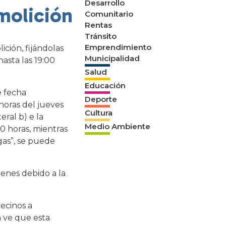
Desarrollo
molición
Comunitario
Rentas
Tránsito
Emprendimiento
ición, fijándolas
Municipalidad
hasta las 19:00
Salud
Educación
e fecha
Deporte
horas del jueves
Cultura
eral b) e la
Medio Ambiente
0 horas, mientras
gas”, se puede
ienes debido a la
ecinos a
n ve que esta