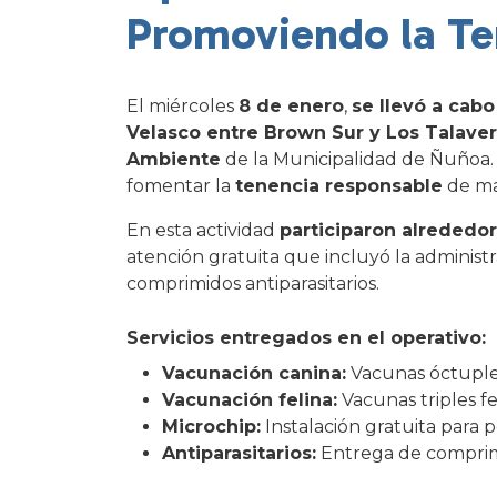
Promoviendo la Te
El miércoles
8 de enero
,
se llevó a cab
Velasco entre Brown Sur y Los Talaver
Ambiente
de la Municipalidad de Ñuñoa.
fomentar la
tenencia responsable
de ma
En esta actividad
participaron alrededo
atención gratuita que incluyó la administr
comprimidos antiparasitarios.
Servicios entregados en el operativo:
Vacunación canina:
Vacunas óctuples
Vacunación felina:
Vacunas triples fel
Microchip:
Instalación gratuita para p
Antiparasitarios:
Entrega de comprimi