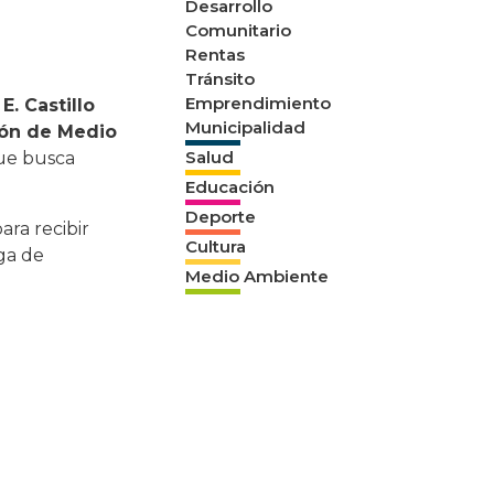
Desarrollo
Comunitario
Rentas
Tránsito
Emprendimiento
n
E. Castillo
Municipalidad
ión de Medio
Salud
ue busca
Educación
Deporte
ara recibir
Cultura
ega de
Medio Ambiente