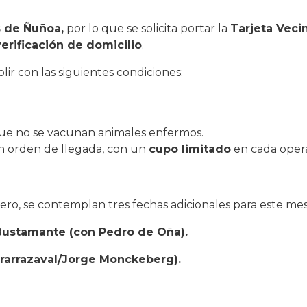
s de Ñuñoa,
por lo que se solicita portar la
Tarjeta Veci
erificación de domicilio
.
r con las siguientes condiciones:
que no se vacunan animales enfermos.
en orden de llegada, con un
cupo limitado
en cada opera
ero, se contemplan tres fechas adicionales para este mes
Bustamante (con Pedro de Oña).
Irarrazaval/Jorge Monckeberg).