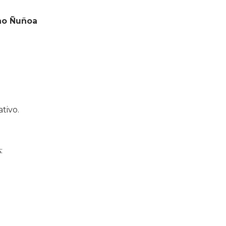
no Ñuñoa
tivo.
: