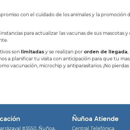
promiso con el cuidado de los animales y la promoción 
 instancias para actualizar las vacunas de sus mascotas y 
nte.
tivos son
limitadas
y se realizan por
orden de llegada
,
s a planificar tu visita con anticipación para que tu m
, como vacunación, microchip y antiparasitarios. ¡No pierd
cación
Ñuñoa Atiende
Irarrázaval #3550, Ñuñoa,
Central Telefónica