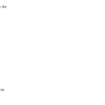
o de
 se