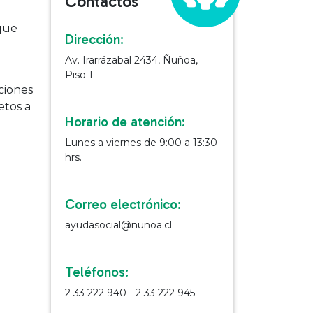
Contactos
 que
Dirección:
Av. Irarrázabal 2434, Ñuñoa,
Piso 1
ciones
etos a
Horario de atención:
Lunes a viernes de 9:00 a 13:30
hrs.
Correo electrónico:
ayudasocial@nunoa.cl
Teléfonos:
2 33 222 940 - 2 33 222 945