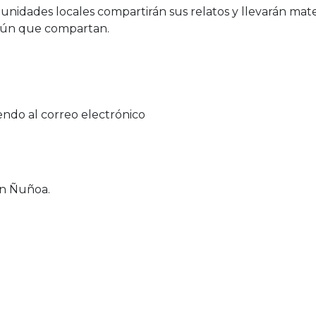
nidades locales compartirán sus relatos y llevarán mate
omún que compartan.
iendo al correo electrónico
en Ñuñoa.