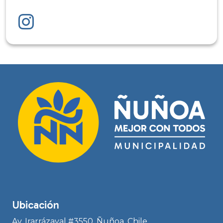
Ubicación
Av. Irarrázaval #3550, Ñuñoa, Chile