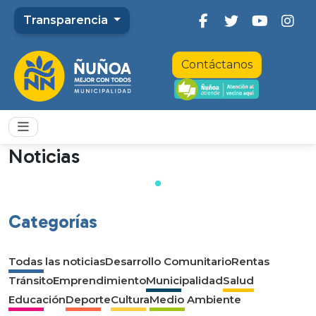
Transparencia
Contáctanos
Noticias
Categorías
Todas las noticias
Desarrollo Comunitario
Rentas
Tránsito
Emprendimiento
Municipalidad
Salud
Educación
Deporte
Cultura
Medio Ambiente