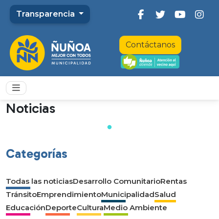
Transparencia
Contáctanos
Noticias
Categorías
Todas las noticias
Desarrollo Comunitario
Rentas
Tránsito
Emprendimiento
Municipalidad
Salud
Educación
Deporte
Cultura
Medio Ambiente