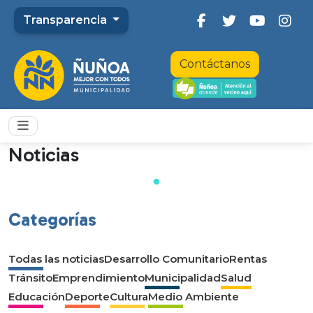
Transparencia
Contáctanos
Noticias
Categorías
Todas las noticias
Desarrollo Comunitario
Rentas
Tránsito
Emprendimiento
Municipalidad
Salud
Educación
Deporte
Cultura
Medio Ambiente