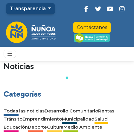
Transparencia
Contáctanos
Noticias
Categorías
Todas las noticias
Desarrollo Comunitario
Rentas
Tránsito
Emprendimiento
Municipalidad
Salud
Educación
Deporte
Cultura
Medio Ambiente