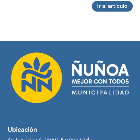
Ir al artículo
Ubicación
Av. Irarrázaval #3550, Ñuñoa, Chile