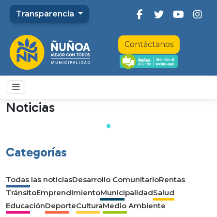
Transparencia
Contáctanos
Noticias
Categorías
Todas las noticias
Desarrollo Comunitario
Rentas
Tránsito
Emprendimiento
Municipalidad
Salud
Educación
Deporte
Cultura
Medio Ambiente