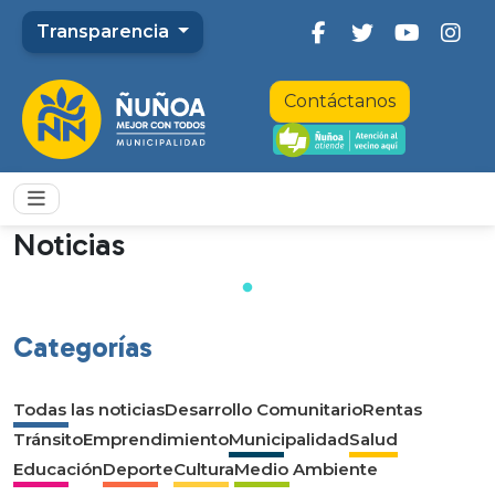
Transparencia
Contáctanos
Noticias
Categorías
Todas las noticias
Desarrollo Comunitario
Rentas
Tránsito
Emprendimiento
Municipalidad
Salud
Educación
Deporte
Cultura
Medio Ambiente