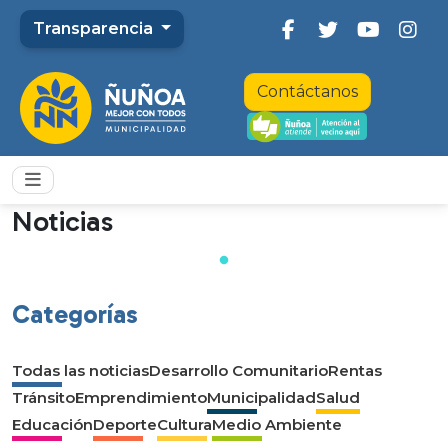
Transparencia
Contáctanos
Noticias
Categorías
Todas las noticias
Desarrollo Comunitario
Rentas
Tránsito
Emprendimiento
Municipalidad
Salud
Educación
Deporte
Cultura
Medio Ambiente