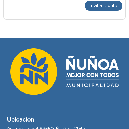
Ir al artículo
Ubicación
Av. Irarrázaval #3550, Ñuñoa, Chile