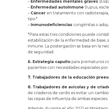
–
Enfermedades mentales graves
(Esqu
–
Enfermedad autoinmune
(lupus, escle
–
Cáncer
en tratamiento con radioterapia,
tipo.*
–
Inmunodeficiencias
congénitas o adqui
*Para estas tres condiciones puede conside
estabilización de la enfermedad de base,
inmune. La postergación se basa en la ne
de seguridad.
6. Estrategia capullo
para prematuros co
pacientes con necesidades especiales por p
7. Trabajadores de la educación prees
8. Trabajadores de avícolas y de cria
de criaderos de cerdo es evitar un cambi
las cepas de influenza de ambas especies.
Además, durante el año 2021 el Ministerio