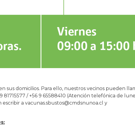
n sus domicilios. Para ello, nuestros vecinos pueden llam
 9 81715577 / +56 9 65588410 (Atención telefónica de lun
 escribir a vacunas.sbustos@cmdsnunoa.cl y
s: