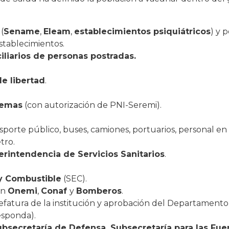
(
Sename
,
Eleam
,
establecimientos psiquiátricos
) y 
tablecimientos.
liarios de personas postradas.
e libertad
.
remas
(con autorización de PNI-Seremi).
sporte público, buses, camiones, portuarios, personal en 
tro.
erintendencia de Servicios Sanitarios
.
 y Combustible
(SEC).
en
Onemi
,
Conaf
y
Bomberos
.
 jefatura de la institución y aprobación del Departament
esponda).
ubsecretaría de Defensa, Subsecretaría para las Fu