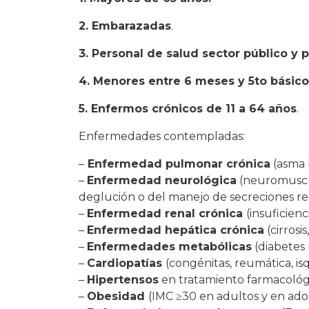
2. Embarazadas
.
3. Personal de salud sector público y 
4. Menores entre 6 meses y 5to básico
5. Enfermos crónicos de 11 a 64 años
.
Enfermedades contempladas:
–
Enfermedad pulmonar crónica
(asma b
–
Enfermedad neurológica
(neuromuscul
deglución o del manejo de secreciones respi
–
Enfermedad renal crónica
(insuficienc
–
Enfermedad hepática crónica
(cirrosi
–
Enfermedades metabólicas
(diabetes
–
Cardiopatías
(congénitas, reumática, i
–
Hipertensos
en tratamiento farmacológ
–
Obesidad
(IMC ≥30 en adultos y en ado