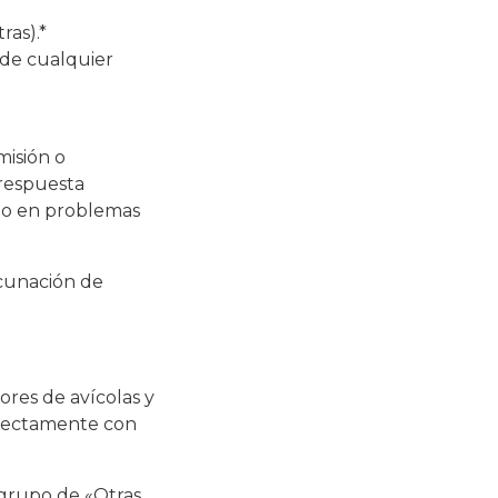
ras).*
 de cualquier
misión o
 respuesta
 no en problemas
cunación de
dores de avícolas y
irectamente con
 grupo de «Otras