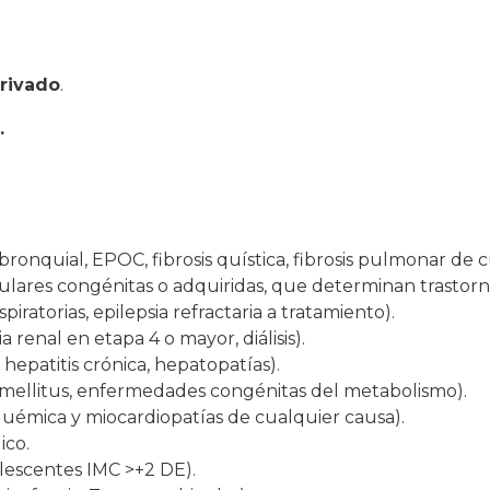
privado
.
.
ronquial, EPOC, fibrosis quística, fibrosis pulmonar de c
ares congénitas o adquiridas, que determinan trastorn
ratorias, epilepsia refractaria a tratamiento).
ia renal en etapa 4 o mayor, diálisis).
s, hepatitis crónica, hepatopatías).
 mellitus, enfermedades congénitas del metabolismo).
squémica y miocardiopatías de cualquier causa).
ico.
lescentes IMC >+2 DE).