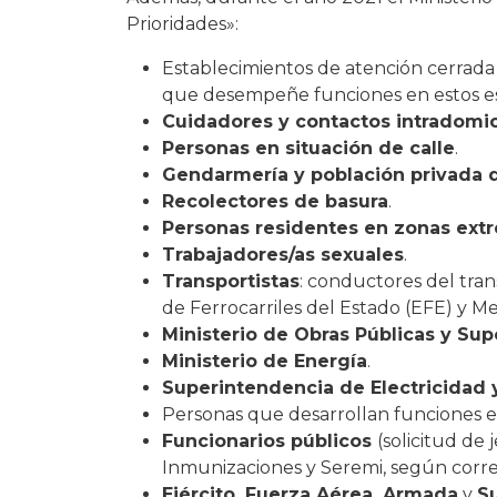
Prioridades»:
Establecimientos de atención cerrada 
que desempeñe funciones en estos es
Cuidadores y contactos intradomici
Personas en situación de calle
.
Gendarmería y población privada d
Recolectores de basura
.
Personas residentes en zonas ext
Trabajadores/as sexuales
.
Transportistas
: conductores del tran
de Ferrocarriles del Estado (EFE) y Me
Ministerio de Obras Públicas y Sup
Ministerio de Energía
.
Superintendencia de Electricidad
Personas que desarrollan funciones 
Funcionarios públicos
(solicitud de
Inmunizaciones y Seremi, según corr
Ejército, Fuerza Aérea, Armada
y
S