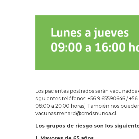
Los pacientes postrados serán vacunados e
siguientes teléfonos: +56 9 65590646 / +56
08:00 a 20:00 horas) También nos pueden
vacunas.rrenard@cmdsnunoa.cl.
Los grupos de riesgo son los siguiente
1. Mayores de 65 años.