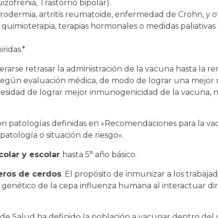
izofrenia, Trastorno bipolar).
rodermia, artritis reumatoide, enfermedad de Crohn, y ot
 quimioterapia, terapias hormonales o medidas paliativas
ridas.*
rarse retrasar la administración de la vacuna hasta la re
 según evaluación médica, de modo de lograr una mejor
cesidad de lograr mejor inmunogenicidad de la vacuna,
n patologías definidas en «Recomendaciones para la va
atología o situación de riesgo».
colar y escolar
hasta 5° año básico.
deros de cerdos
. El propósito de inmunizar a los trabaja
o genético de la cepa influenza humana al interactuar d
 de Salud ha definido la población a vacunar dentro del