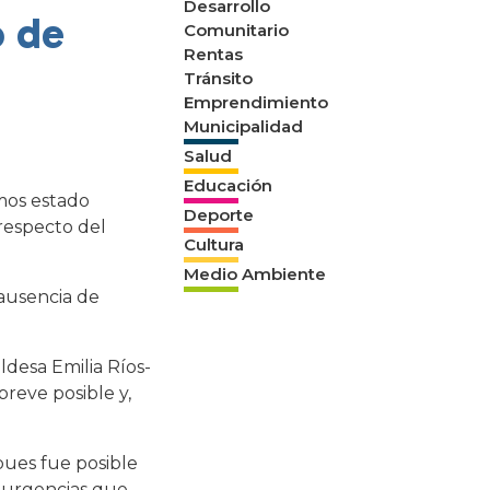
Desarrollo
o de
Comunitario
Rentas
Tránsito
Emprendimiento
Municipalidad
Salud
Educación
mos estado
Deporte
 respecto del
Cultura
Medio Ambiente
 ausencia de
ldesa Emilia Ríos-
reve posible y,
pues fue posible
s urgencias que