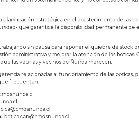
lanificación estratégica en el abastecimiento de las bot
nidad- que garantice la disponibilidad permanente de e
n trabajando sin pausa para reponer el quiebre de stock
tión administrativa y mejorar la atención de las boticas. C
a que las vecinas y vecinos de Ñuñoa merecen.
erencia relacionadas al funcionamiento de las boticas, 
 que frecuentan:
cmdsnunoa.cl
noa.cl
limpica@cmdsnunoa.cl
a:
botica.can@cmdsnunoa.cl