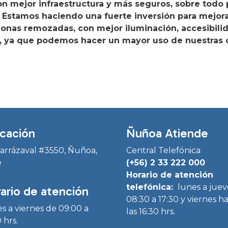
n mejor infraestructura y más seguros, sobre todo p
 Estamos haciendo una fuerte inversión para mejor
zonas remozadas, con mejor iluminación, accesibilid
s, ya que podemos hacer un mayor uso de nuestras c
cación
Ñuñoa Atiende
Irarrázaval #3550, Ñuñoa,
Central Telefónica
e
(+56) 2 33 222 000
Horario de atención
telefónica:
lunes a juev
ario de atención
08:30 a 17:30 y viernes h
s a viernes de 09:00 a
las 16:30 hrs.
 hrs.