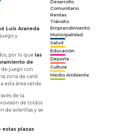
Desarrollo
Comunitario
Rentas
Tránsito
Emprendimiento
sé Luis Araneda
Municipalidad
 juego y
Salud
Educación
os, por lo que
las
Deporte
joramiento de
Cultura
s de juego con
Medio Ambiente
na zona de canil.
 a esta área verde.
ravés de la
rovisión de toldos
 de solerillas y se
 estas plazas