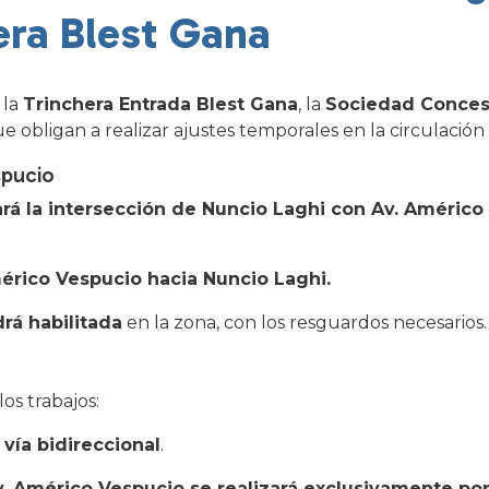
era Blest Gana
 la
Trinchera Entrada Blest Gana
, la
Sociedad Conces
e obligan a realizar ajustes temporales en la circulación 
spucio
ará la intersección de Nuncio Laghi con Av. Américo
érico Vespucio hacia Nuncio Laghi.
rá habilitada
en la zona, con los resguardos necesarios.
os trabajos:
vía bidireccional
.
. Américo Vespucio se realizará exclusivamente por