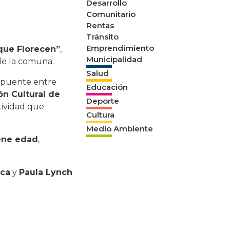
Desarrollo
Comunitario
Rentas
Tránsito
Emprendimiento
que Florecen”
,
Municipalidad
e la comuna.
Salud
n puente entre
Educación
ón Cultural de
Deporte
tividad que
Cultura
Medio Ambiente
iene edad
,
rca
y
Paula Lynch