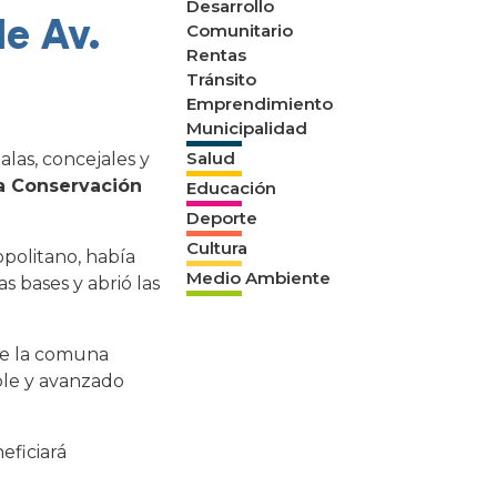
Desarrollo
de Av.
Comunitario
Rentas
Tránsito
Emprendimiento
Municipalidad
Salud
alas, concejales y
la Conservación
Educación
Deporte
Cultura
politano, había
Medio Ambiente
s bases y abrió las
de la comuna
ble y avanzado
eficiará