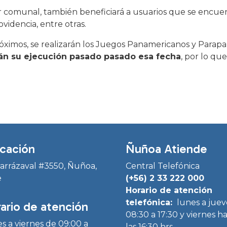
r comunal, también beneficiará a usuarios que se encuen
idencia, entre otras.
óximos, se realizarán los Juegos Panamericanos y Parap
án su ejecución pasado pasado esa fecha
, por lo qu
cación
Ñuñoa Atiende
Irarrázaval #3550, Ñuñoa,
Central Telefónica
e
(+56) 2 33 222 000
Horario de atención
telefónica:
lunes a juev
ario de atención
08:30 a 17:30 y viernes h
s a viernes de 09:00 a
las 16:30 hrs.