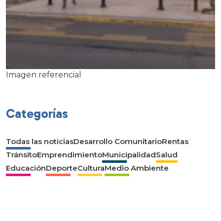
Imagen referencial
Categorías
Todas las noticias
Desarrollo Comunitario
Rentas
Tránsito
Emprendimiento
Municipalidad
Salud
Educación
Deporte
Cultura
Medio Ambiente