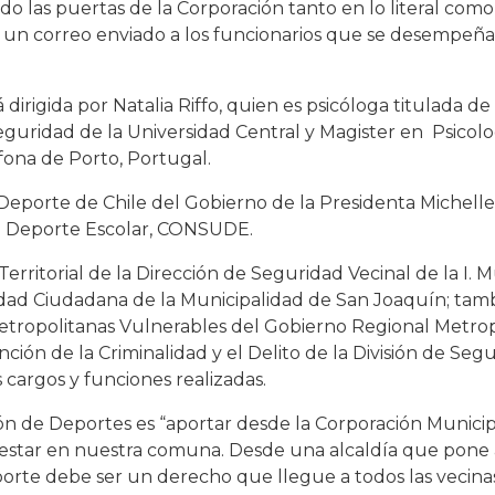
 las puertas de la Corporación tanto en lo literal como 
e un correo enviado a los funcionarios que se desempeña
dirigida por Natalia Riffo, quien es psicóloga titulada de
guridad de la Universidad Central y Magister en Psicologí
fona de Porto, Portugal.
l Deporte de Chile del Gobierno de la Presidenta Michell
l Deporte Escolar, CONSUDE.
rritorial de la Dirección de Seguridad Vecinal de la I. 
idad Ciudadana de la Municipalidad de San Joaquín; tam
tropolitanas Vulnerables del Gobierno Regional Metrop
n de la Criminalidad y el Delito de la División de Segu
s cargos y funciones realizadas.
ión de Deportes es “aportar desde la Corporación Munici
nestar en nuestra comuna. Desde una alcaldía que pone a
porte debe ser un derecho que llegue a todos las vecinas