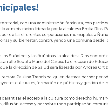
icipales!
rritorial, con una administración feminista, con partici
la administración liderada por la alcaldesa Emilia Ríos. P
labor de las diferentes corporaciones municipales a Ñuño
onas y su bienestar, construyendo una comuna desde los 
e los ñuñoínos y las ñuñoínas, la alcaldesa Ríos nombró
sarrollo Social a Mario del Carpio. La dirección de Edu
que la dirección de Salud será liderada por Andrea Ortiz
rectora Paulina Tranchino, quien destaca por ser period
yectos culturales, formación de públicos y gestión de inic
s garantizar el acceso a la cultura como derecho humano 
, difusión, acceso y por sobre todo participación comuni