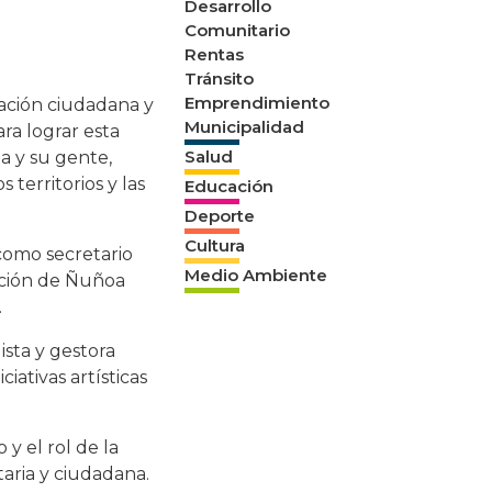
Desarrollo
Comunitario
Rentas
Tránsito
Emprendimiento
pación ciudadana y
Municipalidad
ara lograr esta
Salud
a y su gente,
territorios y las
Educación
Deporte
Cultura
 como secretario
Medio Ambiente
cación de Ñuñoa
.
ista y gestora
iativas artísticas
y el rol de la
taria y ciudadana.