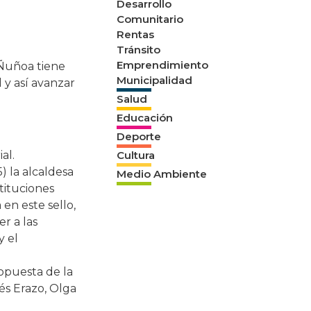
Desarrollo
Comunitario
Rentas
Tránsito
Emprendimiento
 Ñuñoa tiene
Municipalidad
 y así avanzar
Salud
Educación
Deporte
al.
Cultura
) la alcaldesa
Medio Ambiente
tituciones
 en este sello,
r a las
y el
opuesta de la
nés Erazo, Olga