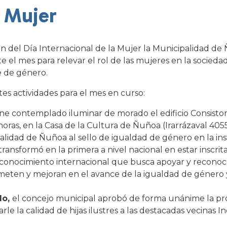
a Mujer
del Día Internacional de la Mujer la Municipalidad de
 el mes para relevar el rol de las mujeres en la sociedad
e de género.
ntes actividades para el mes en curso:
ene contemplado iluminar de morado el edificio Consistori
 horas, en la Casa de la Cultura de Ñuñoa (Irarrázaval 4055
ipalidad de Ñuñoa al sello de igualdad de género en la ins
ansformó en la primera a nivel nacional en estar inscrita
conocimiento internacional que busca apoyar y reconoce
meten y mejoran en el avance de la igualdad de género 
do,
el concejo municipal aprobó de forma unánime la pr
rle la calidad de hijas ilustres a las destacadas vecinas I