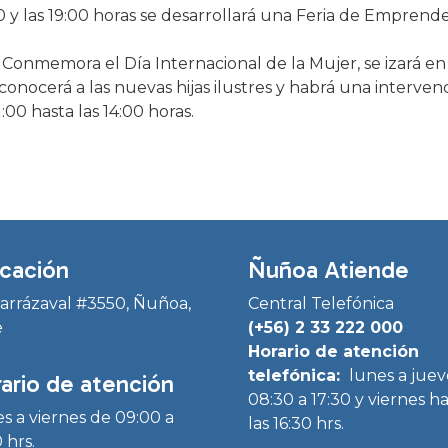
00 y las 19:00 horas se desarrollará una Feria de Emprend
 Conmemora el Día Internacional de la Mujer, se izará en e
econocerá a las nuevas hijas ilustres y habrá una intervenc
:00 hasta las 14:00 horas.
cación
Ñuñoa Atiende
Irarrázaval #3550, Ñuñoa,
Central Telefónica
e
(+56) 2 33 222 000
Horario de atención
telefónica:
lunes a juev
ario de atención
08:30 a 17:30 y viernes h
s a viernes de 09:00 a
las 16:30 hrs.
 hrs.