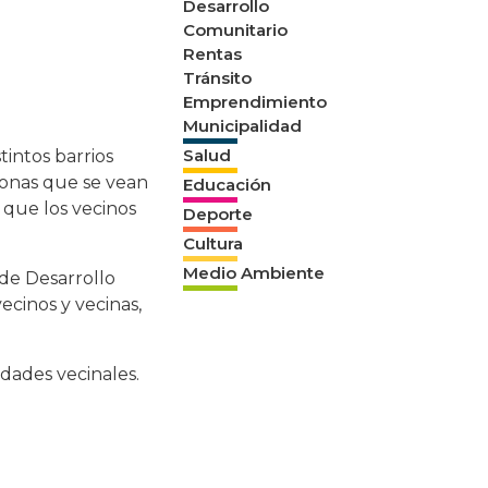
Desarrollo
Comunitario
Rentas
Tránsito
Emprendimiento
Municipalidad
Salud
stintos barrios
rsonas que se vean
Educación
 que los vecinos
Deporte
Cultura
Medio Ambiente
 de Desarrollo
ecinos y vecinas,
idades vecinales.