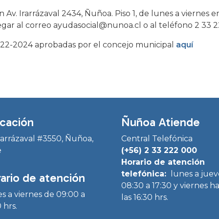
n Av. Irarrázaval 2434, Ñuñoa. Piso 1, de lunes a viernes e
egar al correo ayudasocial@nunoa.cl o al teléfono 2 33 2
 2022-2024 aprobadas por el concejo municipal
aquí
cación
Ñuñoa Atiende
Irarrázaval #3550, Ñuñoa,
Central Telefónica
e
(+56) 2 33 222 000
Horario de atención
telefónica:
lunes a juev
ario de atención
08:30 a 17:30 y viernes h
s a viernes de 09:00 a
las 16:30 hrs.
 hrs.