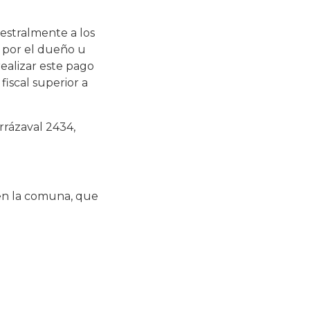
mestralmente a los
o por el dueño u
ealizar este pago
iscal superior a
arrázaval 2434,
en la comuna, que