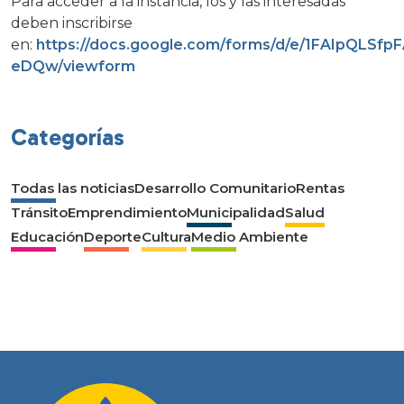
Para acceder a la instancia, los y las interesadas
deben inscribirse
en:
https://docs.google.com/forms/d/e/1FAIpQL
eDQw/viewform
Categorías
Todas las noticias
Desarrollo Comunitario
Rentas
Tránsito
Emprendimiento
Municipalidad
Salud
Educación
Deporte
Cultura
Medio Ambiente