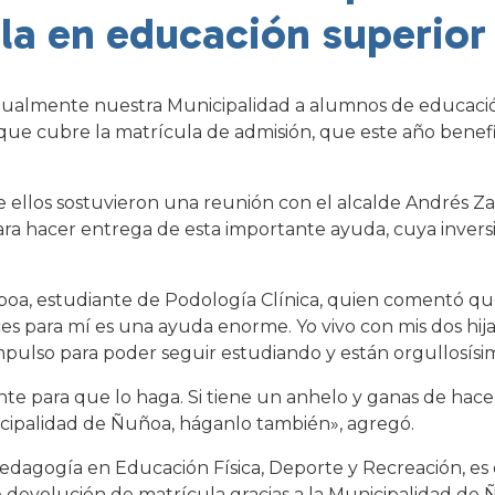
la en educación superior
ualmente nuestra Municipalidad a alumnos de educación
e cubre la matrícula de admisión, que este año benefi
 ellos sostuvieron una reunión con el alcalde Andrés Zar
 para hacer entrega de esta importante ayuda, cuya inver
boa, estudiante de Podología Clínica, quien comentó qu
s para mí es una ayuda enorme. Yo vivo con mis dos hijas
pulso para poder seguir estudiando y están orgullosísi
nte para que lo haga. Si tiene un anhelo y ganas de hace
unicipalidad de Ñuñoa, háganlo también», agregó.
edagogía en Educación Física, Deporte y Recreación, es o
devolución de matrícula gracias a la Municipalidad de