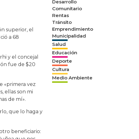
Desarrollo
Comunitario
Rentas
Tránsito
Emprendimiento
 superior, el
Municipalidad
ció a 68
Salud
Educación
hi y el concejal
Deporte
sión fue de $20
Cultura
Medio Ambiente
e «primera vez
, ellas son mi
mas de mí».
rlo, que lo haga y
tro beneficiario:
 Ñuñoa que nos