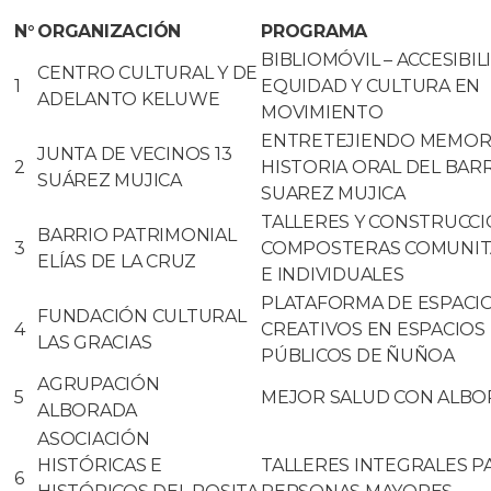
N°
ORGANIZACIÓN
PROGRAMA
BIBLIOMÓVIL – ACCESIBIL
CENTRO CULTURAL Y DE
1
EQUIDAD Y CULTURA EN
ADELANTO KELUWE
MOVIMIENTO
ENTRETEJIENDO MEMORI
JUNTA DE VECINOS 13
2
HISTORIA ORAL DEL BAR
SUÁREZ MUJICA
SUAREZ MUJICA
TALLERES Y CONSTRUCCI
BARRIO PATRIMONIAL
3
COMPOSTERAS COMUNIT
ELÍAS DE LA CRUZ
E INDIVIDUALES
PLATAFORMA DE ESPACI
FUNDACIÓN CULTURAL
4
CREATIVOS EN ESPACIOS
LAS GRACIAS
PÚBLICOS DE ÑUÑOA
AGRUPACIÓN
5
MEJOR SALUD CON ALB
ALBORADA
ASOCIACIÓN
HISTÓRICAS E
TALLERES INTEGRALES P
6