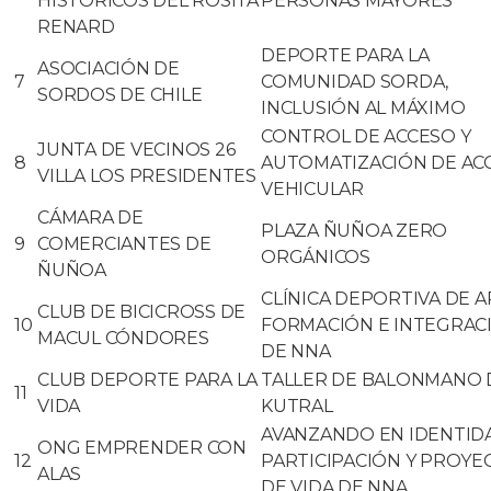
HISTÓRICOS DEL ROSITA
PERSONAS MAYORES
RENARD
DEPORTE PARA LA
ASOCIACIÓN DE
7
COMUNIDAD SORDA,
SORDOS DE CHILE
INCLUSIÓN AL MÁXIMO
CONTROL DE ACCESO Y
JUNTA DE VECINOS 26
8
AUTOMATIZACIÓN DE AC
VILLA LOS PRESIDENTES
VEHICULAR
CÁMARA DE
PLAZA ÑUÑOA ZERO
9
COMERCIANTES DE
ORGÁNICOS
ÑUÑOA
CLÍNICA DEPORTIVA DE A
CLUB DE BICICROSS DE
10
FORMACIÓN E INTEGRAC
MACUL CÓNDORES
DE NNA
CLUB DEPORTE PARA LA
TALLER DE BALONMANO 
11
VIDA
KUTRAL
AVANZANDO EN IDENTID
ONG EMPRENDER CON
12
PARTICIPACIÓN Y PROYE
ALAS
DE VIDA DE NNA