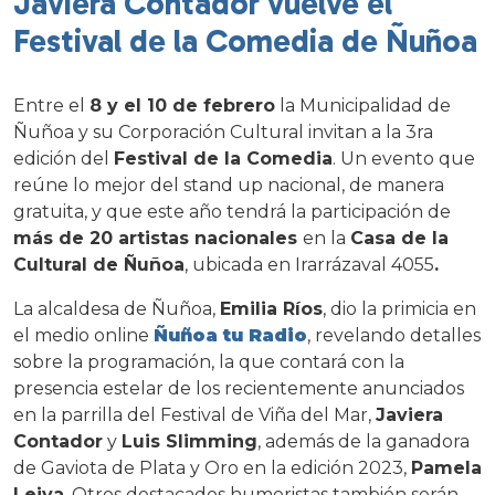
Javiera Contador vuelve el
Festival de la Comedia de Ñuñoa
Entre el
8 y el 10 de febrero
la Municipalidad de
Ñuñoa y su Corporación Cultural invitan a la 3ra
edición del
Festival de la Comedia
. Un evento que
reúne lo mejor del stand up nacional, de manera
gratuita, y que este año tendrá la participación de
más de 20 artistas nacionales
en la
Casa de la
Cultural de Ñuñoa
, ubicada en Irarrázaval 4055
.
La alcaldesa de Ñuñoa,
Emilia Ríos
, dio la primicia en
el medio online
Ñuñoa tu Radio
, revelando detalles
sobre la programación, la que contará con la
presencia estelar de los recientemente anunciados
en la parrilla del Festival de Viña del Mar,
Javiera
Contador
y
Luis Slimming
, además de la ganadora
de Gaviota de Plata y Oro en la edición 2023,
Pamela
Leiva
. Otros destacados humoristas también serán