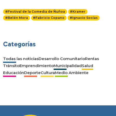
#Festival de la Comedia de Ñuñoa
#Kramer
#Belén Mora
#Fabricio Copano
#Ignacio Socías
Categorías
Todas las noticias
Desarrollo Comunitario
Rentas
Tránsito
Emprendimiento
Municipalidad
Salud
Educación
Deporte
Cultura
Medio Ambiente