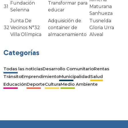
Fundación
Transformar para
31
Maturana
Selenna
educar
Sanhueza
Junta De
Adquisición de
Tusnelda
32
Vecinos N°32
container de
Gloria Urra
Villa Olímpica
almacenamiento
Alveal
Categorías
Todas las noticias
Desarrollo Comunitario
Rentas
Tránsito
Emprendimiento
Municipalidad
Salud
Educación
Deporte
Cultura
Medio Ambiente