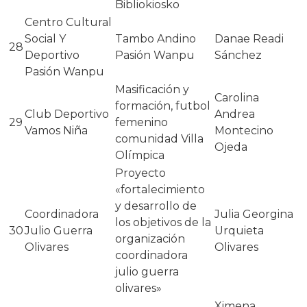
Bibliokiosko
Centro Cultural
Social Y
Tambo Andino
Danae Readi
28
Deportivo
Pasión Wanpu
Sánchez
Pasión Wanpu
Masificación y
Carolina
formación, futbol
Club Deportivo
Andrea
29
femenino
Vamos Niña
Montecino
comunidad Villa
Ojeda
Olímpica
Proyecto
«fortalecimiento
y desarrollo de
Coordinadora
Julia Georgina
los objetivos de la
30
Julio Guerra
Urquieta
organización
Olivares
Olivares
coordinadora
julio guerra
olivares»
Ximena