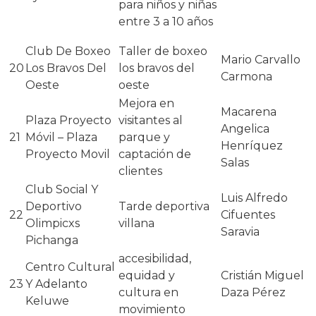
para niños y niñas
entre 3 a 10 años
Club De Boxeo
Taller de boxeo
Mario Carvallo
20
Los Bravos Del
los bravos del
Carmona
Oeste
oeste
Mejora en
Macarena
Plaza Proyecto
visitantes al
Angelica
21
Móvil – Plaza
parque y
Henríquez
Proyecto Movil
captación de
Salas
clientes
Club Social Y
Luis Alfredo
Deportivo
Tarde deportiva
22
Cifuentes
Olimpicxs
villana
Saravia
Pichanga
accesibilidad,
Centro Cultural
equidad y
Cristián Miguel
23
Y Adelanto
cultura en
Daza Pérez
Keluwe
movimiento