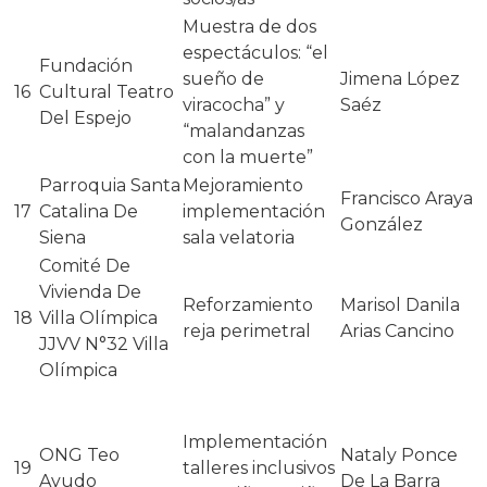
Muestra de dos
espectáculos: “el
Fundación
sueño de
Jimena López
16
Cultural Teatro
viracocha” y
Saéz
Del Espejo
“malandanzas
con la muerte”
Parroquia Santa
Mejoramiento
Francisco Araya
17
Catalina De
implementación
González
Siena
sala velatoria
Comité De
Vivienda De
Reforzamiento
Marisol Danila
18
Villa Olímpica
reja perimetral
Arias Cancino
JJVV N°32 Villa
Olímpica
Implementación
ONG Teo
Nataly Ponce
19
talleres inclusivos
Ayudo
De La Barra