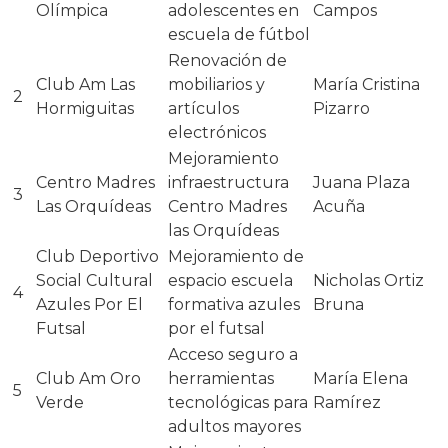
Olímpica
adolescentes en
Campos
escuela de fútbol
Renovación de
Club Am Las
mobiliarios y
María Cristina
2
Hormiguitas
artículos
Pizarro
electrónicos
Mejoramiento
Centro Madres
infraestructura
Juana Plaza
3
Las Orquídeas
Centro Madres
Acuña
las Orquídeas
Club Deportivo
Mejoramiento de
Social Cultural
espacio escuela
Nicholas Ortiz
4
Azules Por El
formativa azules
Bruna
Futsal
por el futsal
Acceso seguro a
Club Am Oro
herramientas
María Elena
5
Verde
tecnológicas para
Ramírez
adultos mayores