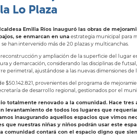
la Lo Plaza
lcaldesa Emilia Ríos inauguró las obras de mejorami
rabajos, se enmarcan en una
estrategia municipal para m
a se han intervenido más de 20 plazas y multicanchas.
 reconstrucción y ampliación de la superficie del lugar 
ura y demarcación, considerando las disciplinas de futsal,
rre perimetral, ajustándose a las nuevas dimensiones de 
 de $50.142.821, provenientes del programa de mejorami
etaría de desarrollo regional, gestionados por el munic
cio totalmente renovado a la comunidad. Hace tres
n levantamiento de todos los lugares que requería
estamos inaugurando aquellos espacios que vimos ne
s que nuestras niñas y niños podrán usar este esp
 y la comunidad contará con el espacio digno que si