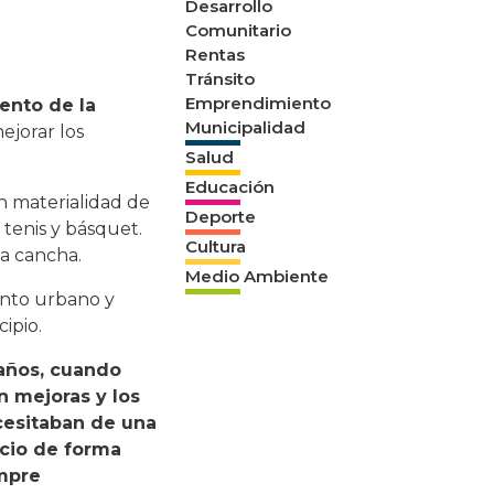
Desarrollo
Comunitario
Rentas
Tránsito
Emprendimiento
ento de la
Municipalidad
ejorar los
Salud
Educación
en materialidad de
Deporte
 tenis y básquet.
Cultura
la cancha.
Medio Ambiente
ento urbano y
ipio.
 años, cuando
n mejoras y los
cesitaban de una
acio de forma
empre