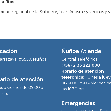
ia Ríos.
nidad regional de la Subdere, Jean Adasme y vecinas y ve
cación
Ñuñoa Atiende
Irarrázaval #3550, Ñuñoa,
Central Telefónica
e
(+56) 2 33 222 000
Horario de atención
telefónica:
lunes a juev
ario de atención
08:30 a 17:30 y viernes h
s a viernes de 09:00 a
las 16:30 hrs.
 hrs.
Emergencias