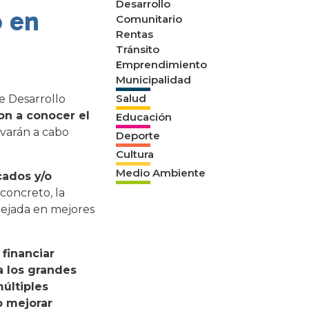
Desarrollo
o en
Comunitario
Rentas
Tránsito
Emprendimiento
Municipalidad
Salud
e Desarrollo
on a conocer el
Educación
varán a cabo
Deporte
Cultura
Medio Ambiente
cados y/o
concreto, la
lejada en mejores
financiar
a los grandes
últiples
o mejorar