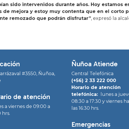
ían sido intervenidos durante años. Hoy estamos e
de mejora y estoy muy contenta que en el corto pl
nte remozado que podrán disfrutar”
, expresó la alca
cación
Ñuñoa Atiende
Irarrázaval #3550, Ñuñoa,
Central Telefónica
e
(+56) 2 33 222 000
Horario de atención
telefónica:
lunes a juev
ario de atención
08:30 a 17:30 y viernes h
s a viernes de 09:00 a
las 16:30 hrs.
 hrs.
Emergencias