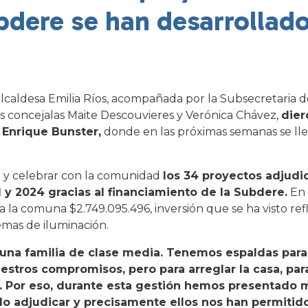
bdere se han desarrollad
alcaldesa Emilia Ríos, acompañada por la Subsecretaria d
las concejalas Maite Descouvieres y Verónica Chávez,
dier
 Enrique Bunster,
donde en las próximas semanas se lle
ir y celebrar con la comunidad
los 34 proyectos adjudi
 y 2024 gracias al financiamiento de la Subdere.
En 
 la comuna $2.749.095.496, inversión que se ha visto ref
emas de iluminación.
na familia de clase media. Tenemos espaldas para 
stros compromisos, pero para arreglar la casa, par
 Por eso, durante esta gestión hemos presentado m
do adjudicar y precisamente ellos nos han permitid