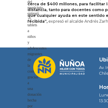
del
cerca de $400 millones, para facilitar 
municipio
distancia, tanto para docentes como p
entregó
que cualquier ayuda en este sentido 
25
recibida”,
expresó el alcalde Andrés Zarhi
tablets
a
niños
y
adolescentes
migrantes
Ubi
de
la
Av. 
comuna,
Chil
gracias
a
Hor
una
donación
Lune
hecha
13:30
por