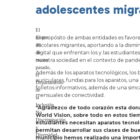
adolescentes migr
El
martes
El propósito de ambas entidades es favore
30
escolares migrantes, aportando a la dismi
de
digital que enfrentan los y las estudiant
marzo
nuestra sociedad en el contexto de pande
pasado,
Además de los aparatos tecnológicos, los 
el
auriculares, fundas para los aparatos, una 
Departamento
folletos informativos, además de una si
de
mensuales de conectividad.
la
Inclusión,
“Agradezco de todo corazón esta don
No
World Vision, sobre todo en estos tie
Discriminación
estudiantes necesitan aparatos tecnol
y
permitan desarrollar sus clases de b
Diversidad
municipio hemos realizado una import