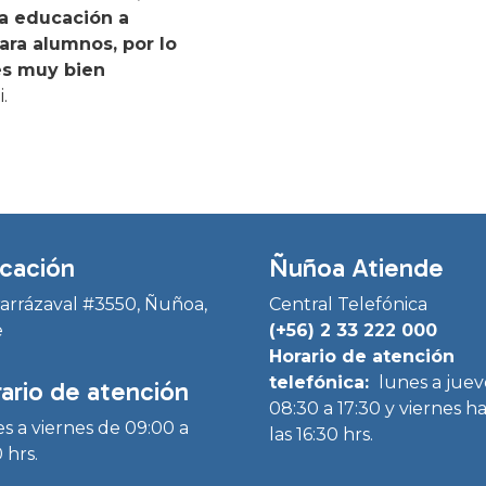
la educación a
ara alumnos, por lo
es muy bien
.
cación
Ñuñoa Atiende
Irarrázaval #3550, Ñuñoa,
Central Telefónica
e
(+56) 2 33 222 000
Horario de atención
telefónica:
lunes a juev
ario de atención
08:30 a 17:30 y viernes h
s a viernes de 09:00 a
las 16:30 hrs.
 hrs.