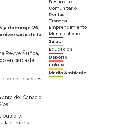
Desarrollo
Comunitario
Rentas
Tránsito
Emprendimiento
5 y domingo 26
Municipalidad
aniversario de la
Salud
Educación
ama Revive Ñuñoa
,
Deporte
do en cerca de
Cultura
Medio Ambiente
a cabo en diversos
amiento del Concejo
íos.
es pudieron
 de la comuna.