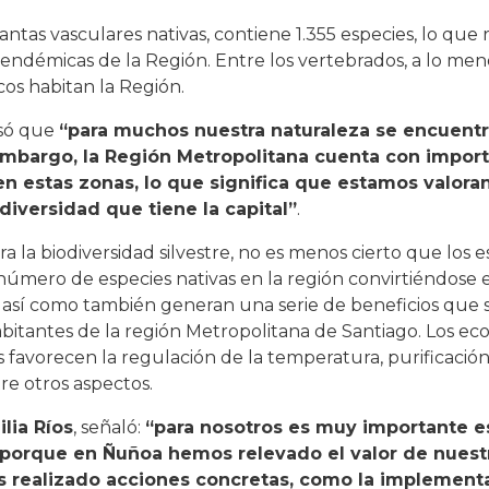
tas vasculares nativas, contiene 1.355 especies, lo que 
on endémicas de la Región. Entre los vertebrados, a lo men
os habitan la Región.
só que
“para muchos nuestra naturaleza se encuentr
embargo, la Región Metropolitana cuenta con impor
 estas zonas, lo que significa que estamos valora
iversidad que tiene la capital”
.
la biodiversidad silvestre, no es menos cierto que los 
úmero de especies nativas en la región convirtiéndose
s, así como también generan una serie de beneficios que 
bitantes de la región Metropolitana de Santiago. Los ec
 favorecen la regulación de la temperatura, purificación 
re otros aspectos.
ilia Ríos
, señaló:
“para nosotros es muy importante es
l, porque en Ñuñoa hemos relevado el valor de nuest
s realizado acciones concretas, como la implement