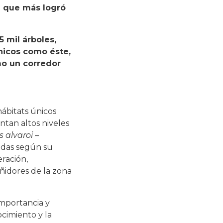
n que más logró
 mil árboles,
nicos como éste,
mo un corredor
ábitats únicos
ntan altos niveles
s alvaroi –
cadas según su
ración,
ñidores de la zona
importancia y
ocimiento y la