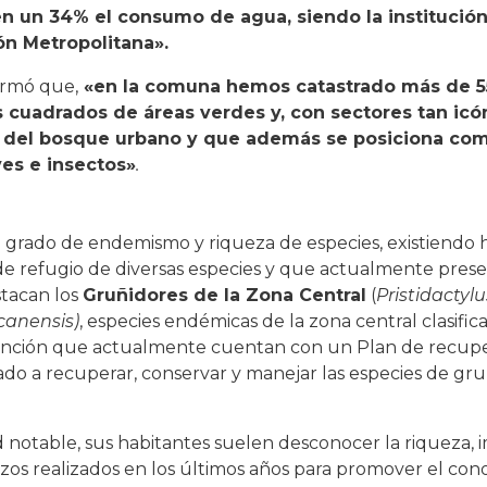
en un 34% el consumo de agua, siendo la institució
ón Metropolitana».
irmó que,
«en la comuna hemos catastrado más de 55
 cuadrados de áreas verdes y, con sectores tan icó
llo del bosque urbano y que además se posiciona co
ves e insectos»
.
 grado de endemismo y riqueza de especies, existiendo h
 de refugio de diversas especies y que actualmente prese
stacan los
Gruñidores de la Zona Central
(
Pristidactylu
lcanensis)
, especies endémicas de la zona central clasifi
tinción que actualmente cuentan con un Plan de recupe
ado a recuperar, conservar y manejar las especies de gru
 notable, sus habitantes suelen desconocer la riqueza, 
rzos realizados en los últimos años para promover el con