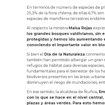
En términos de número de especies de plan
25,3% de la flora chilena; de ellas 6,7% s
especies de mamíferos terrestres endémic
Al respecto la ministra
Maisa Rojas
expre
los grandes bosques valdivianos, sin 
protegidas y hemos ido aumentando en
conociendo el importante valor en biod
Si bien el
Día de la Naturaleza
conmemora 
también han permitido albergar un gran n
refugios de hábitat para diversas especie
fundamentales para el bienestar de los ha
biodiversos presentes en las áreas urbanas
disminuyen el riesgo de inundaciones, ent
En ese sentido, la alcaldesa de Ñuñoa
, Em
con lo que se hace en el nivel centra
plazas y áreas verdes. Para esto hemo