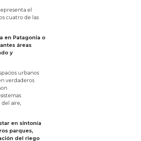
representa el
os cuatro de las
a en Patagonia o
tantes áreas
ndo y
espacios urbanos
 en verdaderos
son
osistemas
del aire,
tar en sintonía
ros parques,
ación del riego