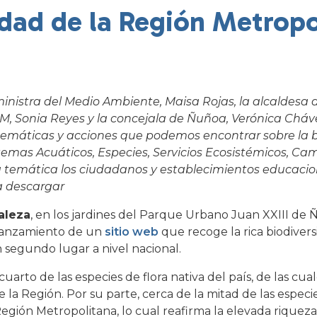
idad de la Región Metropo
inistra del Medio Ambiente, Maisa Rojas, la alcaldesa
M, Sonia Reyes y la concejala de Ñuñoa, Verónica Cháv
 temáticas y acciones que podemos encontrar sobre la 
stemas Acuáticos, Especies, Servicios Ecosistémicos, Ca
a temática los ciudadanos y establecimientos educaci
a descargar
aleza
, en los jardines del Parque Urbano Juan XXIII de 
 Lanzamiento de un
sitio web
que recoge la rica biodiver
 segundo lugar a nivel nacional.
rto de las especies de flora nativa del país, de las cua
 la Región. Por su parte, cerca de la mitad de las espec
Región Metropolitana, lo cual reafirma la elevada riqueza