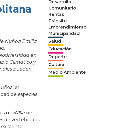
Desarrollo
litana
Comunitario
Rentas
Tránsito
Emprendimiento
Municipalidad
Salud
 de Ñuñoa Emilia
ez.
Educación
biodiversidad en
Deporte
mbio Climático y
Cultura
onales pueden
Medio Ambiente
Ñuñoa, el
sidad de especies
les un 47% son
ies de vertebrados
 existente.