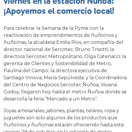
viernes en la estación Ñuñoa:
¡Apoyemos el comercio local!
Para celebrar la Semana de la Pyme con la
reactivación de emprendimientos de ñuñoínos y
ñuñoínas, la alcaldesa Emilia Ríos, en compañía del
director nacional de Sercotec; Bruno Trisotti; la
directora Sercotec Metropolitano, Olga Catenacci; la
gerenta de Clientes y Sostenibilidad de Metro,
Paulina del Campo; la directora ejecutiva de
Santiago Innova, María Sepúlveda; y la Coordinadora
del Centro de Negocios Sercotec Ñuñoa, Viviana
Godoy, llegaron hoy hasta el metro Ñuñoa donde se
desarrolla la feria “Mercado a un Metro”.
Joyas artesanales, jabones, plantas, telares, ropa y
juguetes son solo algunos de los productos que
ñuñoínos y ñuñoínas estarán ofreciendo hasta este
viernes 29 de octubre en la estación de metro