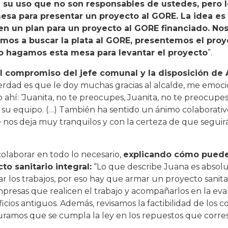
 su uso que no son responsables de ustedes, pero l
sa para presentar un proyecto al GORE. La idea es
n un plan para un proyecto al GORE financiado. No
mos a buscar la plata al GORE, presentemos el proye
o hagamos esta mesa para levantar el proyecto
”.
 compromiso del jefe comunal y la disposición de 
verdad es que le doy muchas gracias al alcalde, me emoc
 ahí: ‘Juanita, no te preocupes, Juanita, no te preocupes
 su equipo. (…) También ha sentido un ánimo colaborati
nos deja muy tranquilos y con la certeza de que seguir
colaborar en todo lo necesario,
explicando cómo pueden
to sanitario integral:
“Lo que describe Juana es absolu
 los trabajos, por eso hay que armar un proyecto sanita
mpresas que realicen el trabajo y acompañarlos en la eva
ios antiguos. Además, revisamos la factibilidad de los c
guramos que se cumpla la ley en los repuestos que corr