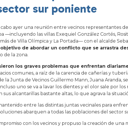
 sector sur poniente
 a cabo ayer una reunión entre vecinos representantes de
a —incluyendo las villas Exequiel González Cortés, Rosi
ás de Villa Olímpica y La Portada— con el alcalde Sebas
 objetivo de abordar un conflicto que se arrastra 
o de la zona.
sieron los graves problemas que enfrentan diariame
acios comunes, a raíz de la carencia de cañerías y tuberí
a de la Junta de Vecinos Guillermo Mann, Juana Aranda, se
 incluso uno se va a lavar los dientes y el olor sale por l
sus alcantarillas bastante altas, lo que agrava la situació
ntenido entre las distintas juntas vecinales para enfren
soluciones abarquen a todas las poblaciones del sector s
ompromiso con los vecinos y propuso la creación de una 