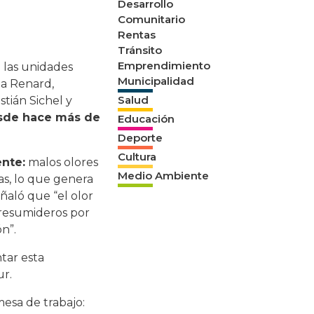
Desarrollo
Comunitario
Rentas
Tránsito
Emprendimiento
 las unidades
Municipalidad
ta Renard,
Salud
tián Sichel y
desde hace más de
Educación
Deporte
Cultura
nte:
malos olores
Medio Ambiente
as, lo que genera
ñaló que “el olor
os resumideros por
n”.
tar esta
ur.
mesa de trabajo: