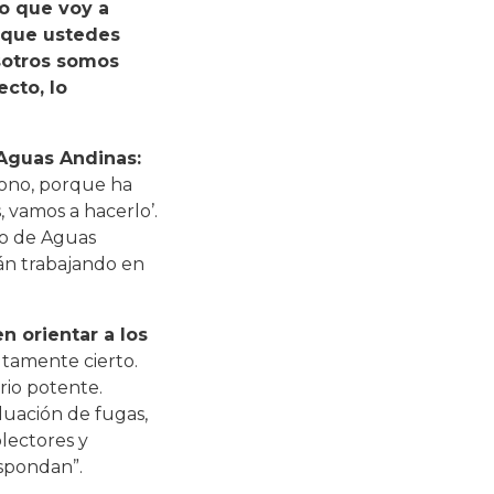
o que voy a
 que ustedes
sotros somos
cto, lo
Aguas Andinas:
iono, porque ha
, vamos a hacerlo’.
vo de Aguas
án trabajando en
 orientar a los
tamente cierto.
rio potente.
luación de fugas,
olectores y
espondan”.