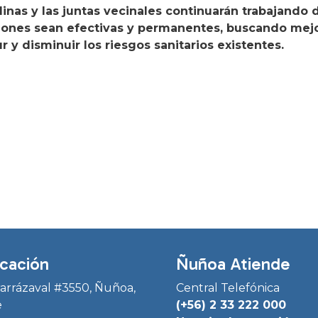
nas y las juntas vecinales continuarán trabajando
ciones sean efectivas y permanentes, buscando mejo
r y disminuir los riesgos sanitarios existentes.
cación
Ñuñoa Atiende
Irarrázaval #3550, Ñuñoa,
Central Telefónica
e
(+56) 2 33 222 000