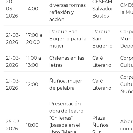
20-
CESFAM
diversas formas:
CMDS
03-
14:00
Salvador
reflexión y
la Mu
2026
Bustos
acción
Parque San
Parque
Corp
21-03-
17:00 a
Eugenio para la
San
Munic
2026
20:00
mujer
Eugenio
Depo
21-03-
11:00 a
Chilenas en las
Café
Corp
2026
13:00
letras
Literario
Cultu
Corp
21-03-
Ñuñoa, mujer
Café
12:00
Cultu
2026
de palabra
Literario
Ñuñ
Presentación
obra de teatro
“Chilenas”
Plaza
25-03-
Abier
18:00
(basada en el
Ñuñoa
2026
comu
libro “María
Sur