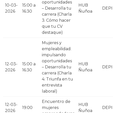
oportunidades
10-03-
15:00 a
HUB
– Desarrolla tu
DEPI
2026
16:30
Ñuñoa
carrera (Charla
3: Cómo hacer
que tu CV
destaque)
Mujeres y
empleabilidad:
impulsando
oportunidades
12-03-
15:00 a
HUB
– Desarrolla tu
DEPI
2026
16:30
Ñuñoa
carrera (Charla
4: Triunfa en tu
entrevista
laboral)
Encuentro de
12-03-
HUB
19:00
mujeres
DEPI
2026
Ñuñoa