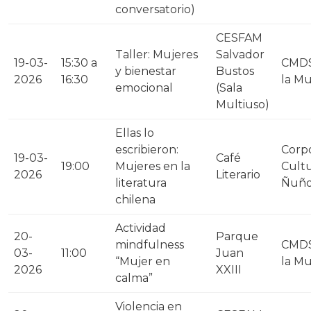
conversatorio)
CESFAM
Taller: Mujeres
Salvador
19-03-
15:30 a
CMDS
y bienestar
Bustos
2026
16:30
la Mu
emocional
(Sala
Multiuso)
Ellas lo
escribieron:
Corp
19-03-
Café
19:00
Mujeres en la
Cultu
2026
Literario
literatura
Ñuñ
chilena
Actividad
20-
Parque
mindfulness
CMDS
03-
11:00
Juan
“Mujer en
la Mu
2026
XXIII
calma”
Violencia en