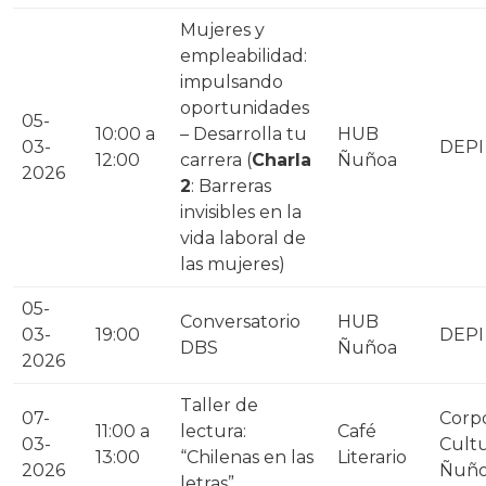
Mujeres y
empleabilidad:
impulsando
oportunidades
05-
10:00 a
– Desarrolla tu
HUB
03-
DEPI
12:00
carrera (
Charla
Ñuñoa
2026
2
: Barreras
invisibles en la
vida laboral de
las mujeres)
05-
Conversatorio
HUB
03-
19:00
DEPI
DBS
Ñuñoa
2026
Taller de
07-
Corp
11:00 a
lectura:
Café
03-
Cultu
13:00
“Chilenas en las
Literario
2026
Ñuñ
letras”