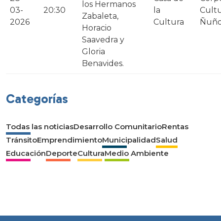
los Hermanos
03-
20:30
la
Cultu
Zabaleta,
2026
Cultura
Ñuñ
Horacio
Saavedra y
Gloria
Benavides.
Categorías
Todas las noticias
Desarrollo Comunitario
Rentas
Tránsito
Emprendimiento
Municipalidad
Salud
Educación
Deporte
Cultura
Medio Ambiente