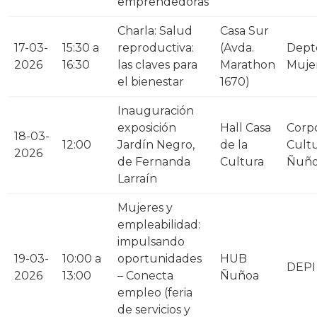
emprendedoras
Charla: Salud
Casa Sur
17-03-
15:30 a
reproductiva:
(Avda.
Depto
2026
16:30
las claves para
Marathon
Muje
el bienestar
1670)
Inauguración
exposición
Hall Casa
Corp
18-03-
12:00
Jardín Negro,
de la
Cultu
2026
de Fernanda
Cultura
Ñuñ
Larraín
Mujeres y
empleabilidad:
impulsando
19-03-
10:00 a
oportunidades
HUB
DEPI
2026
13:00
– Conecta
Ñuñoa
empleo (feria
de servicios y