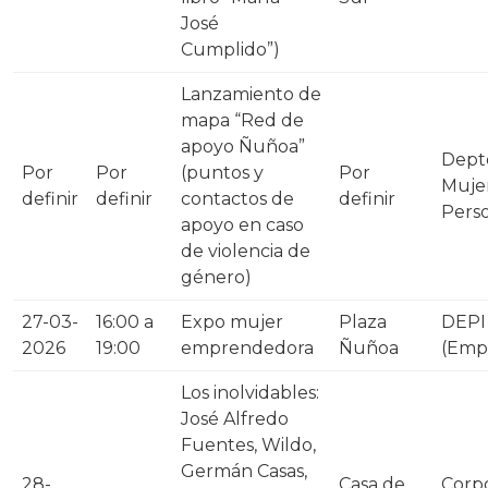
José
Cumplido”)
Lanzamiento de
mapa “Red de
apoyo Ñuñoa”
Depto
Por
Por
(puntos y
Por
Mujer
definir
definir
contactos de
definir
Pers
apoyo en caso
de violencia de
género)
27-03-
16:00 a
Expo mujer
Plaza
DEPI
2026
19:00
emprendedora
Ñuñoa
(Emp
Los inolvidables:
José Alfredo
Fuentes, Wildo,
Germán Casas,
28-
Casa de
Corp