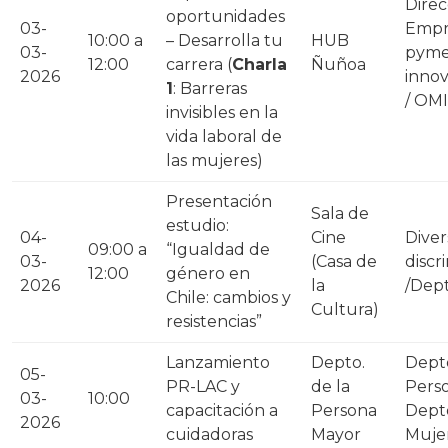
Direc
oportunidades
03-
Empr
10:00 a
– Desarrolla tu
HUB
03-
pyme
12:00
carrera (
Charla
Ñuñoa
2026
innov
1
: Barreras
/ OM
invisibles en la
vida laboral de
las mujeres)
Presentación
Sala de
estudio:
04-
Cine
Diver
09:00 a
“Igualdad de
03-
(Casa de
discr
12:00
género en
2026
la
/Dept
Chile: cambios y
Cultura)
resistencias”
Lanzamiento
Depto.
Depto
05-
PR-LAC y
de la
Perso
03-
10:00
capacitación a
Persona
Depto
2026
cuidadoras
Mayor
Muje