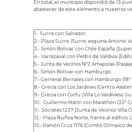
En total, el municipio dispondrá de 13 pun
abastecer de este elemento a nuestros ve
1.- Sucre con Salvador.
2.- Plaza Sucre (Sucre, esquina Antonio Va
3.- Simón Bolívar con Chile España (Sup
4.- Irarrázaval con Pedro de Valdivia (Edifi
5.- Junta de Vecinos Nº2 Amapolas (Pasaje
6.- Simón Bolívar con Hamburgo.
7.- Gerneral Bernales con Hamburgo (18ª
8.- Grecia con Los Jardines (Centro Asiste
9.- Grecia con Corfu (Villa Lo Valdivieso Sur
10.- Guillermo Mann con Marathon (33ª C
11.- Sócrates 1237 (Junta de Vecinos Villa 
12.- Plaza Ñuñoa Norte, frente al edificio C
13.- Ramón Cruz 1176 (Comité Olímpico de