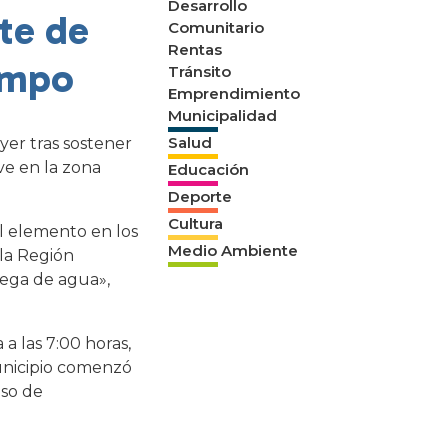
Desarrollo
te de
Comunitario
Rentas
iempo
Tránsito
Emprendimiento
Municipalidad
Salud
yer tras sostener
ve en la zona
Educación
Deporte
Cultura
al elemento en los
Medio Ambiente
la Región
rega de agua»,
 las 7:00 horas,
municipio comenzó
aso de