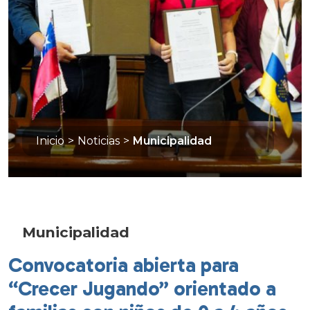
Inicio
>
Noticias
>
Municipalidad
Municipalidad
Convocatoria abierta para
“Crecer Jugando” orientado a