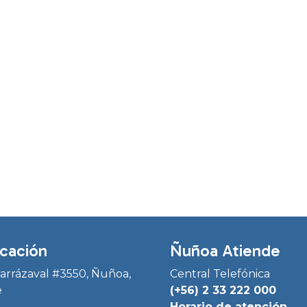
cación
Ñuñoa Atiende
Irarrázaval #3550, Ñuñoa,
Central Telefónica
e
(+56) 2 33 222 000
Horario de atención