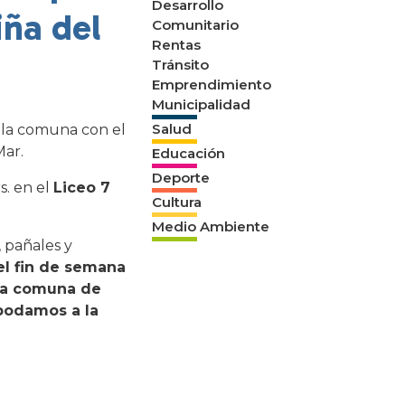
Desarrollo
iña del
Comunitario
Rentas
Tránsito
Emprendimiento
Municipalidad
Salud
n la comuna con el
Mar.
Educación
Deporte
s. en el
Liceo 7
Cultura
Medio Ambiente
, pañales y
el fin de semana
 la comuna de
 podamos a la